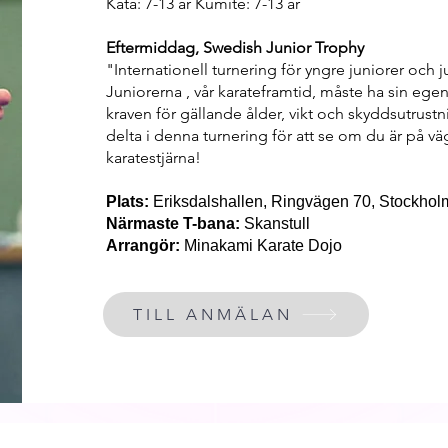
Kata: 7-13 år Kumite: 7-13 år
Eftermiddag, Swedish Junior Trophy
"Internationell turnering för yngre juniorer och j
Juniorerna , vår karateframtid, måste ha sin eg
kraven för gällande ålder, vikt och skyddsutrustn
delta i denna turnering för att se om du är på väg
karatestjärna!
Plats:
Eriksdalshallen, Ringvägen 70, Stockhol
Närmaste T-bana:
Skanstull
Arrangör:
Minakami Karate Dojo
TILL ANMÄLAN