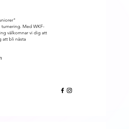
uniorer"
en turnering. Med WKF-
ing välkomnar vi dig att
 att bli nästa
m