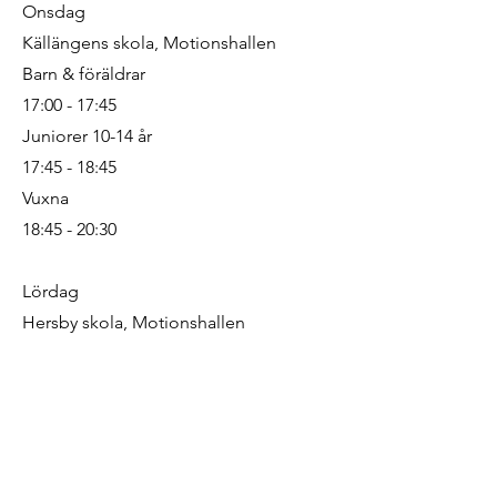
Onsdag
Källängens skola, Motionshallen
Barn & föräldrar
17:00 - 17:45
Juniorer 10-14 år
17:45 - 18:45
Vuxna
18:45 - 20:30
Lördag
Hersby skola, Motionshallen
(arr: Lidingö Karate Dojo)
Alla är välkomna 11:00 - 12:30