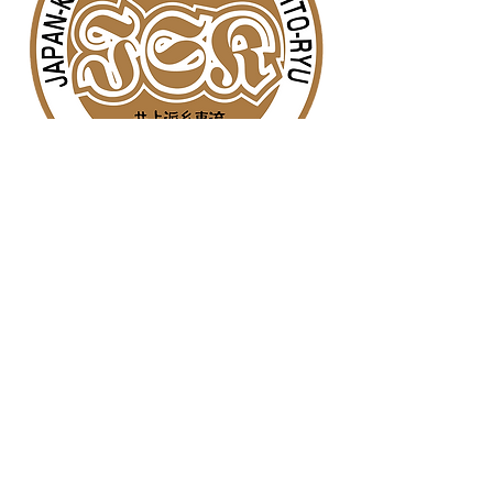
mailto: molde@inoue.se
https://moldekarate.no/
Molde Shito-ryu Karateklubb,
Romsdalsgata, 6413 Molde, Norge
Previous
Next