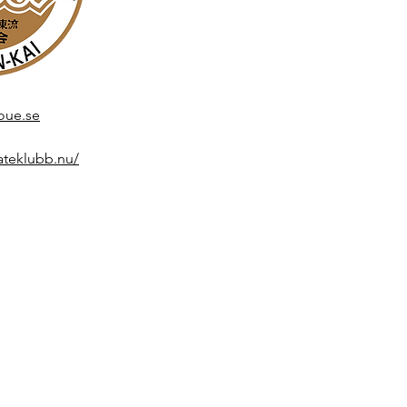
oue.se
ateklubb.nu/