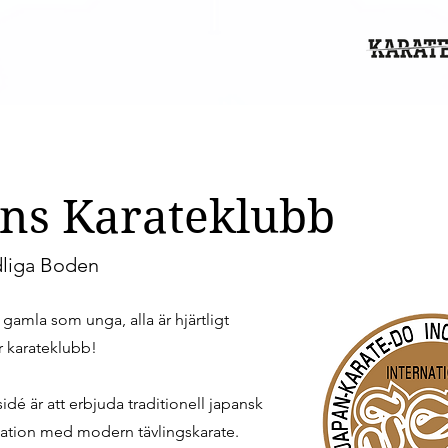
ns Karateklubb
dliga Boden
r, gamla som unga, alla är hjärtligt
år karateklubb!
idé är att erbjuda traditionell japansk
nation med modern tävlingskarate.