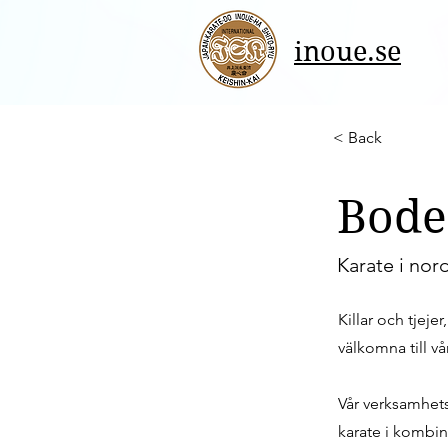
inoue.se
< Back
Bode
Karate i nor
Killar och tjeje
välkomna till v
Vår verksamhets
karate i kombi